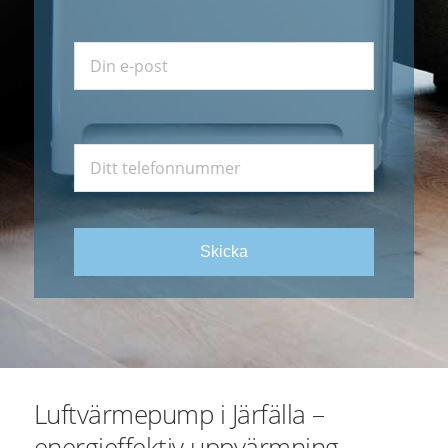
Lämna
detta
fält
tomt.
Luftvärmepump i Järfälla –
energieffektiv uppvärmning