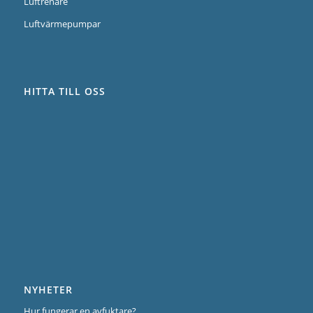
Luftrenare
Luftvärmepumpar
HITTA TILL OSS
NYHETER
Hur fungerar en avfuktare?