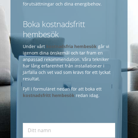
förutsättningar och dina energibehov.
Boka kostnadsfritt
hembesök
Under vårt
kostnadsfria hembesök
går vi
igenom dina önskemål och tar fram en
anpassad rekommendation. Våra tekniker
har lång erfarenhet från installationer i
Järfälla och vet vad som krävs för ett lyckat
resultat.
Fyll i formuläret nedan för att boka ett
kostnadsfritt hembesök
redan idag.